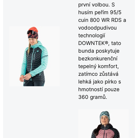
první volbou. S
husím peřím 95/5
cuin 800 WR RDS a
vodoodpudivou
technologií
DOWNTEK®, tato
bunda poskytuje
bezkonkurenční
tepelný komfort,
zatímco zůstává
lehká jako pírko s
hmotností pouze
360 gramů.