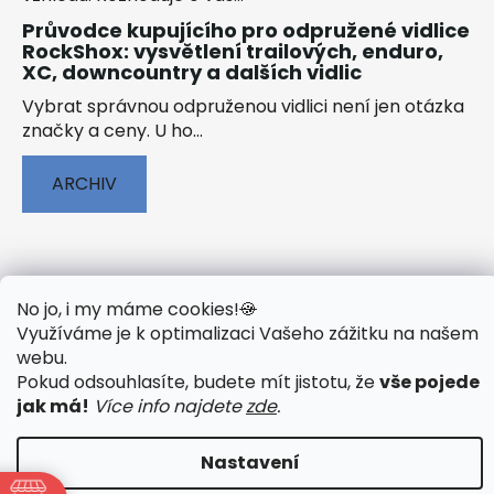
Průvodce kupujícího pro odpružené vidlice
RockShox: vysvětlení trailových, enduro,
XC, downcountry a dalších vidlic
Vybrat správnou odpruženou vidlici není jen otázka
značky a ceny. U ho...
ARCHIV
No jo, i my máme cookies!
🍪
🟢 TECHNOLOGIE
🟢 O ELEKTROKOLECH
Využíváme je k optimalizaci Vašeho zážitku na našem
🟢 NÁVODY KE STAŽENÍ
webu
.
Pokud odsouhlasíte, budete mít jistotu, že
vše pojede
jak má!
Více info najdete
zde
.
Vytvořil Shoptet
&
PekneWeby
Nastavení
Copyright 2026
JumpSport.cz
. Všechna práva