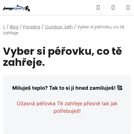
Přejít
Hledat
NÁKUP
na
obsah
KOŠÍK
Domů
/
Blog
/
Poradna
/
Outdoor, běh
/
Vyber si péřovku, co tě
zahřeje.
Vyber si péřovku, co tě
zahřeje.
Miluješ teplo? Tak to si ji hned zamiluješ! 🥰
Úžasná péřovka Tě zahřeje přesně tak jak
potřebuješ!