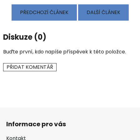
PŘEDCHOZÍ ČLÁNEK
DALŠÍ ČLÁNEK
Diskuze (0)
Buďte první, kdo napíše příspěvek k této položce.
PŘIDAT KOMENTÁŘ
Z
á
Informace pro vás
p
a
Kontakt