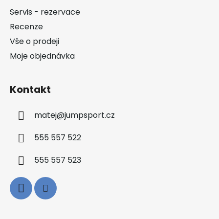
t
Servis - rezervace
í
Recenze
Vše o prodeji
Moje objednávka
Kontakt
matej
@
jumpsport.cz
555 557 522
555 557 523