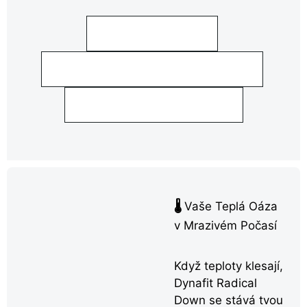
ZAHŘEJ SE HNED
NEBO KOUKNI NA DRUHOU BARVU
NEBO NĚCO LEVNĚJŠÍHO?
🌡️
Vaše Teplá Oáza
v Mrazivém Počasí
Když teploty klesají,
Dynafit Radical
Down se stává tvou