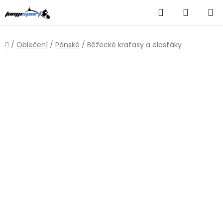
Přejít
Hledat
NÁKUP
na
obsah
KOŠÍK
Domů
/
Oblečení
/
Pánské
/
Běžecké kraťasy a elasťáky