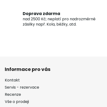
Doprava zdarma
nad 2500 Kč; neplatí pro nadrozměrné
zásilky např. Kola, běžky, atd.
Z
á
Informace pro vás
p
a
Kontakt
t
Servis - rezervace
í
Recenze
Vše o prodeji