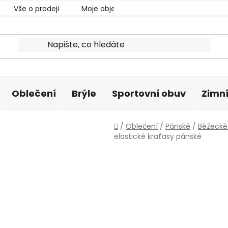
Vše o prodeji
Moje objednávka
Oblečení
Brýle
Sportovní obuv
Zimní
Domů
/
Oblečení
/
Pánské
/
Běžecké 
elastické kraťasy pánské