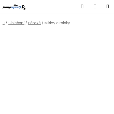
Přejít
Hledat
NÁKUP
na
obsah
KOŠÍK
Domů
/
Oblečení
/
Pánské
/
Mikiny a roláky