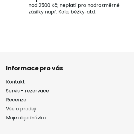
nad 2500 Kč; neplatí pro nadrozměrné
zásilky např. Kola, běžky, atd.
Z
á
Informace pro vás
p
a
Kontakt
t
Servis - rezervace
í
Recenze
Vše o prodeji
Moje objednávka