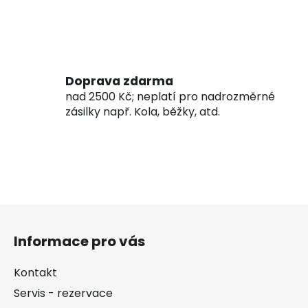
Doprava zdarma
nad 2500 Kč; neplatí pro nadrozměrné
zásilky např. Kola, běžky, atd.
Z
á
Informace pro vás
p
a
Kontakt
t
Servis - rezervace
í