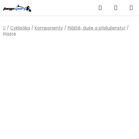
Přejít
Hledat
NÁKUP
na
obsah
KOŠÍK
Domů
/
Cyklistika
/
Komponenty
/
Pláště, duše a přislušenství
/
Pláště