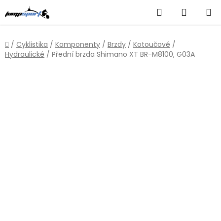
Přejít
Hledat
NÁKUP
na
obsah
KOŠÍK
Domů
/
Cyklistika
/
Komponenty
/
Brzdy
/
Kotoučové
/
Hydraulické
/
Přední brzda Shimano XT BR-M8100, G03A