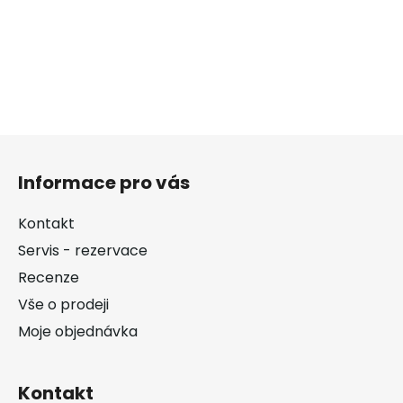
Z
á
Informace pro vás
p
a
Kontakt
t
Servis - rezervace
í
Recenze
Vše o prodeji
Moje objednávka
Kontakt