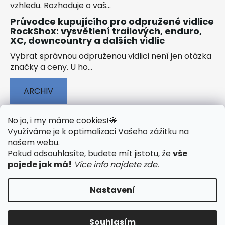
vzhledu. Rozhoduje o vaš...
Průvodce kupujícího pro odpružené vidlice
RockShox: vysvětlení trailových, enduro,
XC, downcountry a dalších vidlic
Vybrat správnou odpruženou vidlici není jen otázka
značky a ceny. U ho...
ARCHIV
No jo, i my máme cookies!
🍪
Využíváme je k optimalizaci Vašeho zážitku na
našem webu
.
🟢 TECHNOLOGIE
🟢 O ELEKTROKOLECH
Pokud odsouhlasíte, budete mít jistotu, že
vše
🟢 NÁVODY KE STAŽENÍ
pojede jak má!
Více info najdete
zde
.
Nastavení
Vytvořil Shoptet
&
PekneWeby
Souhlasím
Copyright 2026
JumpSport.cz
. Všechna práva