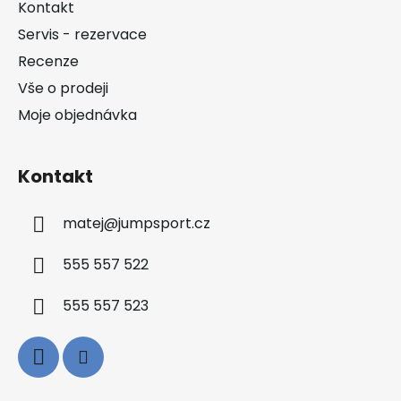
Kontakt
t
Servis - rezervace
í
Recenze
Vše o prodeji
Moje objednávka
Kontakt
matej
@
jumpsport.cz
555 557 522
555 557 523