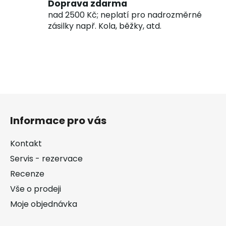
Doprava zdarma
nad 2500 Kč; neplatí pro nadrozměrné
zásilky např. Kola, běžky, atd.
Z
á
Informace pro vás
p
a
Kontakt
t
Servis - rezervace
í
Recenze
Vše o prodeji
Moje objednávka