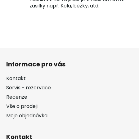
zásilky např. Kola, běžky, atd.
Z
á
Informace pro vás
p
a
Kontakt
t
Servis - rezervace
í
Recenze
Vše o prodeji
Moje objednávka
Kontakt