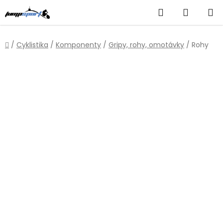
Přejít
Hledat
NÁKUP
na
obsah
KOŠÍK
Domů
/
Cyklistika
/
Komponenty
/
Gripy, rohy, omotávky
/
Rohy