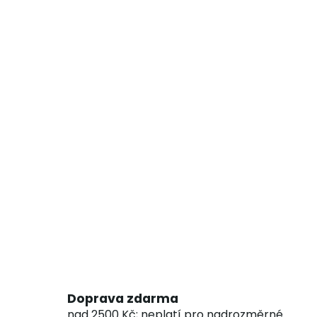
Doprava zdarma
nad 2500 Kč; neplatí pro nadrozměrné