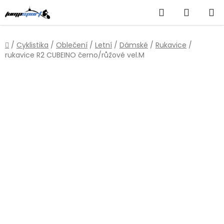
Přejít
Hledat
NÁKUP
na
obsah
KOŠÍK
Domů
/
Cyklistika
/
Oblečení
/
Letní
/
Dámské
/
Rukavice
/
rukavice R2 CUBEINO černo/růžové vel.M