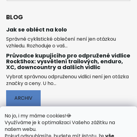
BLOG
Jak se obléct na kolo
Správné cyklistické oblečení není jen otázkou
vzhledu. Rozhoduje o vaš...
Průvodce kupujícího pro odpružené vidlice
RockShox: vysvětlení trailových, enduro,
XC, downcountry a dalších vidlic
Vybrat správnou odpruženou vidlici není jen otázka
značky a ceny. U ho...
ARCHIV
No jo, i my máme cookies!
🍪
Využíváme je k optimalizaci Vašeho zážitku na
našem webu
.
🟢 TECHNOLOGIE
🟢 O ELEKTROKOLECH
Pokud odsouhlasíte, budete mít jistotu, že
vše