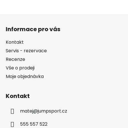
Z
á
Informace pro vás
p
a
Kontakt
t
Servis - rezervace
í
Recenze
Vše o prodeji
Moje objednávka
Kontakt
matej
@
jumpsport.cz
555 557 522