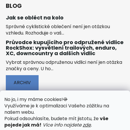
BLOG
Jak se obléct na kolo
Správné cyklistické oblečení není jen otázkou
vzhledu. Rozhoduje o vaš...
Průvodce kupujícího pro odpružené vidlice
RockShox: vysvětlení trailových, enduro,
XC, downcountry a dalších vidlic
Vybrat správnou odpruženou vidlici není jen otázka
značky a ceny. U ho...
ARCHIV
No jo, i my máme cookies!
🍪
Využíváme je k optimalizaci Vašeho zážitku na
našem webu
.
🟢 TECHNOLOGIE
🟢 O ELEKTROKOLECH
Pokud odsouhlasíte, budete mít jistotu, že
vše
🟢 NÁVODY KE STAŽENÍ
pojede jak má!
Více info najdete
zde
.