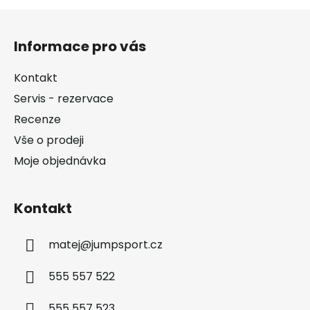
Z
á
Informace pro vás
p
a
Kontakt
t
Servis - rezervace
í
Recenze
Vše o prodeji
Moje objednávka
Kontakt
matej
@
jumpsport.cz
555 557 522
555 557 523