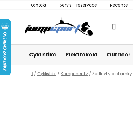
Přejít
Kontakt
Servis - rezervace
Recenze
na
obsah
Cyklistika
Elektrokola
Outdoor
Domů
/
Cyklistika
/
Komponenty
/
Sedlovky a objímky