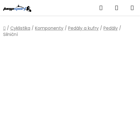
Přejít
Hledat
NÁKUP
na
obsah
KOŠÍK
Domů
/
Cyklistika
/
Komponenty
/
Pedály a kufry
/
Pedály
/
Silniční