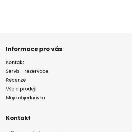
Z
á
Informace pro vás
p
a
Kontakt
t
Servis - rezervace
í
Recenze
Vše o prodeji
Moje objednávka
Kontakt