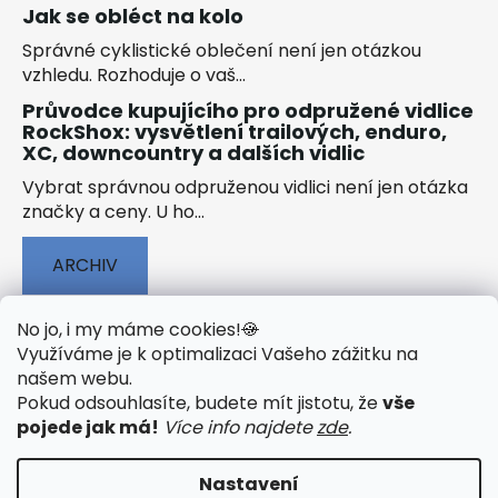
Jak se obléct na kolo
Správné cyklistické oblečení není jen otázkou
vzhledu. Rozhoduje o vaš...
Průvodce kupujícího pro odpružené vidlice
RockShox: vysvětlení trailových, enduro,
XC, downcountry a dalších vidlic
Vybrat správnou odpruženou vidlici není jen otázka
značky a ceny. U ho...
ARCHIV
No jo, i my máme cookies!
🍪
Využíváme je k optimalizaci Vašeho zážitku na
našem webu
.
🟢 TECHNOLOGIE
🟢 O ELEKTROKOLECH
Pokud odsouhlasíte, budete mít jistotu, že
vše
🟢 NÁVODY KE STAŽENÍ
pojede jak má!
Více info najdete
zde
.
Nastavení