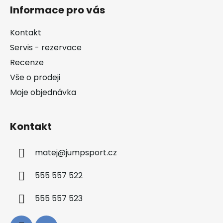
á
Informace pro vás
p
a
Kontakt
t
Servis - rezervace
í
Recenze
Vše o prodeji
Moje objednávka
Kontakt
matej
@
jumpsport.cz
555 557 522
555 557 523