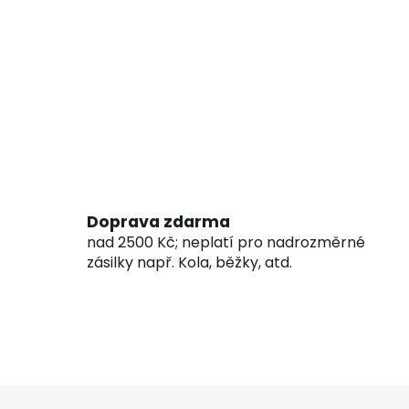
Doprava zdarma
nad 2500 Kč; neplatí pro nadrozměrné
zásilky např. Kola, běžky, atd.
Z