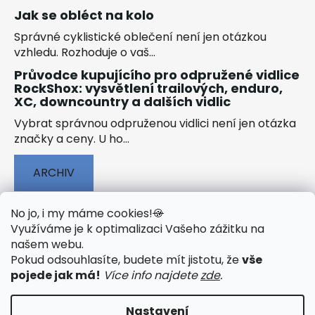
Jak se obléct na kolo
Správné cyklistické oblečení není jen otázkou
vzhledu. Rozhoduje o vaš...
Průvodce kupujícího pro odpružené vidlice
RockShox: vysvětlení trailových, enduro,
XC, downcountry a dalších vidlic
Vybrat správnou odpruženou vidlici není jen otázka
značky a ceny. U ho...
ARCHIV
No jo, i my máme cookies!
🍪
Využíváme je k optimalizaci Vašeho zážitku na
našem webu
.
🟢 TECHNOLOGIE
🟢 O ELEKTROKOLECH
Pokud odsouhlasíte, budete mít jistotu, že
vše
🟢 NÁVODY KE STAŽENÍ
pojede jak má!
Více info najdete
zde
.
Nastavení