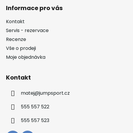
á
Informace pro vás
p
a
Kontakt
t
Servis - rezervace
í
Recenze
Vše o prodeji
Moje objednávka
Kontakt
matej
@
jumpsport.cz
555 557 522
555 557 523