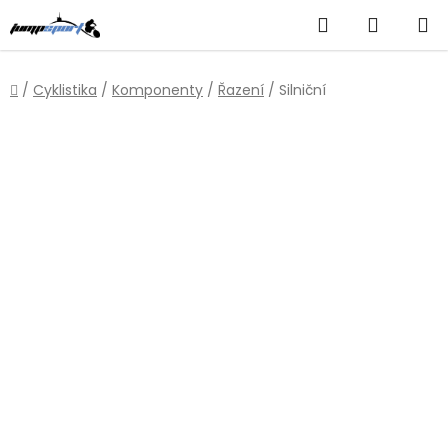
Přejít
Hledat
NÁKUP
na
obsah
KOŠÍK
Domů
/
Cyklistika
/
Komponenty
/
Řazení
/
Silniční