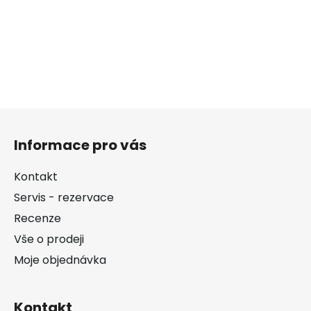
Z
á
Informace pro vás
p
a
Kontakt
t
Servis - rezervace
í
Recenze
Vše o prodeji
Moje objednávka
Kontakt