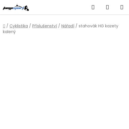
Přejít
Hledat
NÁKUP
na
obsah
KOŠÍK
Domů
/
Cyklistika
/
Příslušenství
/
Nářadí
/
stahovák HG kazety
kalený