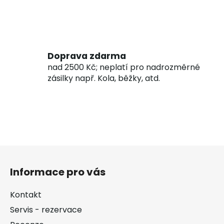
Doprava zdarma
nad 2500 Kč; neplatí pro nadrozměrné
zásilky např. Kola, běžky, atd.
Z
á
Informace pro vás
p
a
Kontakt
t
Servis - rezervace
í