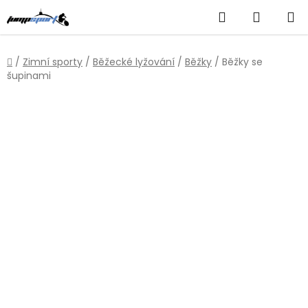
Přejít
Hledat
NÁKUP
na
obsah
KOŠÍK
Domů
/
Zimní sporty
/
Běžecké lyžování
/
Běžky
/
Běžky se
šupinami