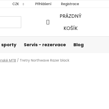
CZK
Přihlášení
Registrace
PRÁZDNÝ
NÁKUPNÍ
KOŠÍK
KOŠÍK
 sporty
Servis - rezervace
Blog
Hodnoc
ánské MTB
/
Tretry Northwave Razer black