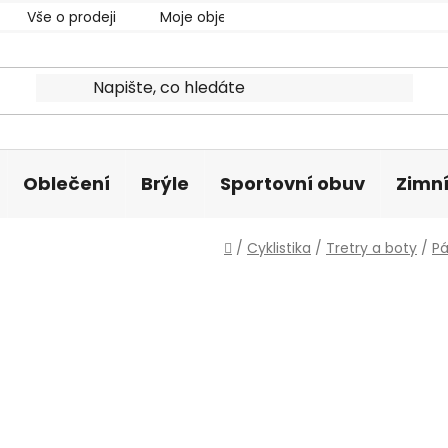
Vše o prodeji
Moje objednávka
Oblečení
Brýle
Sportovní obuv
Zimní
Domů
/
Cyklistika
/
Tretry a boty
/
P