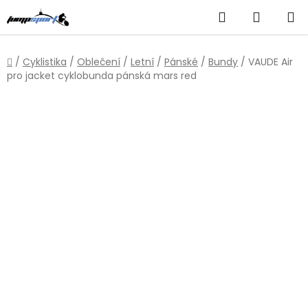
Přejít
Hledat
NÁKUP
na
obsah
KOŠÍK
Domů
/
Cyklistika
/
Oblečení
/
Letní
/
Pánské
/
Bundy
/
VAUDE Air
pro jacket cyklobunda pánská mars red