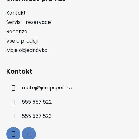
p
a
Kontakt
t
Servis - rezervace
í
Recenze
Vše o prodeji
Moje objednávka
Kontakt
matej
@
jumpsport.cz
555 557 522
555 557 523