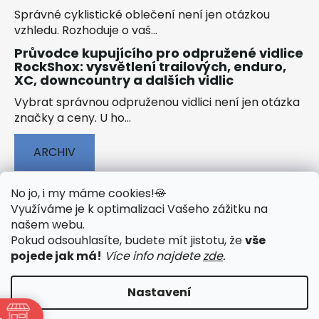
Správné cyklistické oblečení není jen otázkou
vzhledu. Rozhoduje o vaš...
Průvodce kupujícího pro odpružené vidlice
RockShox: vysvětlení trailových, enduro,
XC, downcountry a dalších vidlic
Vybrat správnou odpruženou vidlici není jen otázka
značky a ceny. U ho...
ARCHIV
No jo, i my máme cookies!
🍪
Využíváme je k optimalizaci Vašeho zážitku na
našem webu
.
🟢 TECHNOLOGIE
🟢 O ELEKTROKOLECH
Pokud odsouhlasíte, budete mít jistotu, že
vše
🟢 NÁVODY KE STAŽENÍ
pojede jak má!
Více info najdete
zde
.
Nastavení