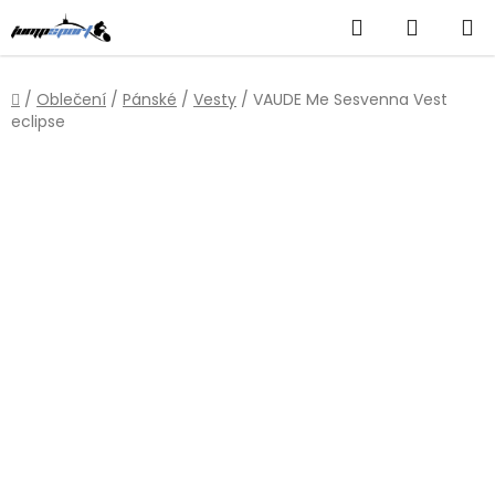
Přejít
Hledat
NÁKUP
na
obsah
KOŠÍK
Domů
/
Oblečení
/
Pánské
/
Vesty
/
VAUDE Me Sesvenna Vest
eclipse