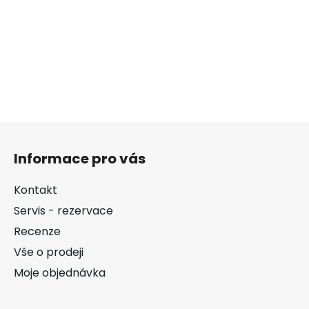
Z
á
Informace pro vás
p
a
Kontakt
t
Servis - rezervace
í
Recenze
Vše o prodeji
Moje objednávka