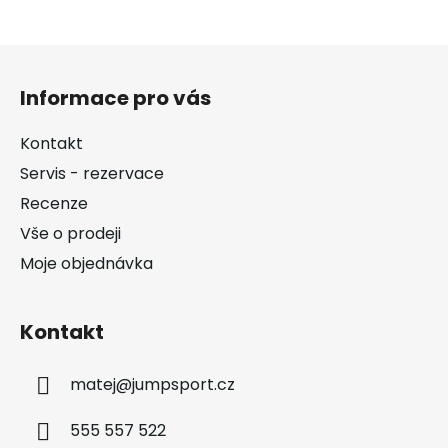
Z
á
Informace pro vás
p
a
Kontakt
t
Servis - rezervace
í
Recenze
Vše o prodeji
Moje objednávka
Kontakt
matej
@
jumpsport.cz
555 557 522