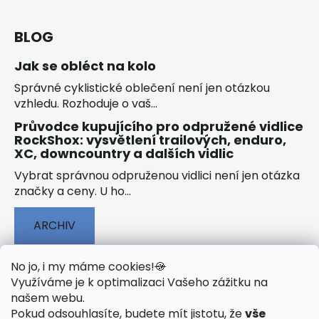
BLOG
Jak se obléct na kolo
Správné cyklistické oblečení není jen otázkou
vzhledu. Rozhoduje o vaš...
Průvodce kupujícího pro odpružené vidlice
RockShox: vysvětlení trailových, enduro,
XC, downcountry a dalších vidlic
Vybrat správnou odpruženou vidlici není jen otázka
značky a ceny. U ho...
ARCHIV
No jo, i my máme cookies!
🍪
Využíváme je k optimalizaci Vašeho zážitku na
našem webu
.
🟢 TECHNOLOGIE
🟢 O ELEKTROKOLECH
Pokud odsouhlasíte, budete mít jistotu, že
vše