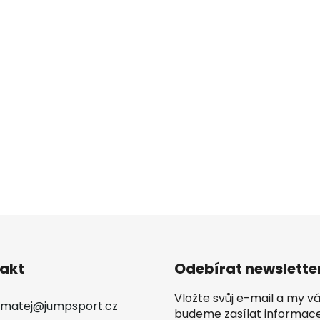
akt
Odebírat newslette
Vložte svůj e-mail a my 
matej
@
jumpsport.cz
budeme zasílat informac