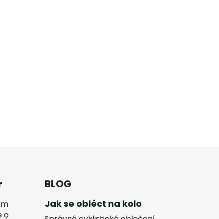
r
BLOG
Jak se obléct na kolo
vám
e o
Správné cyklistické oblečení