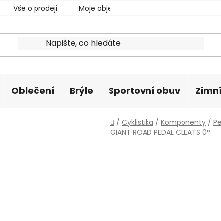
Vše o prodeji
Moje objednávka
Oblečení
Brýle
Sportovní obuv
Zimní
Domů
/
Cyklistika
/
Komponenty
/
Pe
GIANT ROAD PEDAL CLEATS 0°