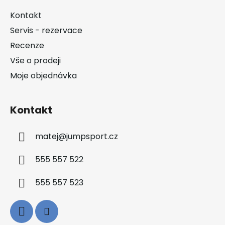
a
Kontakt
t
Servis - rezervace
í
Recenze
Vše o prodeji
Moje objednávka
Kontakt
matej
@
jumpsport.cz
555 557 522
555 557 523