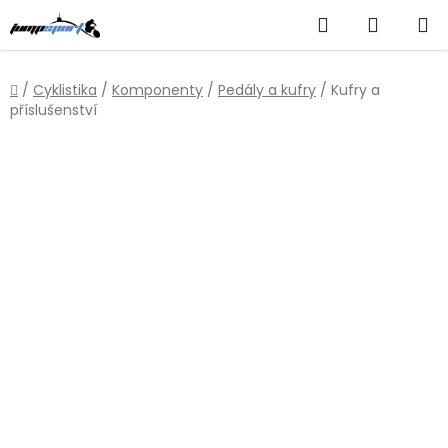
Přejít
Hledat
NÁKUP
na
obsah
KOŠÍK
Domů
/
Cyklistika
/
Komponenty
/
Pedály a kufry
/
Kufry a
příslušenství