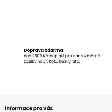
Doprava zdarma
nad 2500 Kč; neplatí pro nadrozměrné
zásilky např. Kola, běžky, atd.
Z
á
Informace pro vás
p