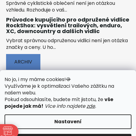
Správné cyklistické oblečení není jen otázkou
vzhledu. Rozhoduje o vaš...
Průvodce kupujícího pro odpružené vidlice
RockShox: vysvětlení trailových, enduro,
XC, downcountry a dalších vidlic
Vybrat správnou odpruženou vidlici není jen otázka
značky a ceny. U ho...
ARCHIV
No jo, i my máme cookies!
🍪
Využíváme je k optimalizaci Vašeho zážitku na
našem webu
.
🟢 TECHNOLOGIE
🟢 O ELEKTROKOLECH
Pokud odsouhlasíte, budete mít jistotu, že
vše
🟢 NÁVODY KE STAŽENÍ
pojede jak má!
Více info najdete
zde
.
Nastavení
Vytvořil Shoptet
&
PekneWeby