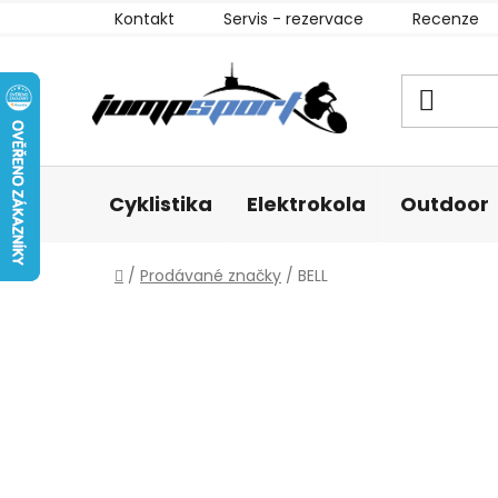
Přejít
Kontakt
Servis - rezervace
Recenze
na
obsah
Cyklistika
Elektrokola
Outdoor
Domů
/
Prodávané značky
/
BELL