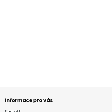
Z
á
Informace pro vás
p
a
Kontakt