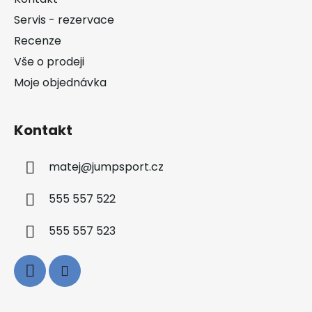
t
Servis - rezervace
í
Recenze
Vše o prodeji
Moje objednávka
Kontakt
matej
@
jumpsport.cz
555 557 522
555 557 523