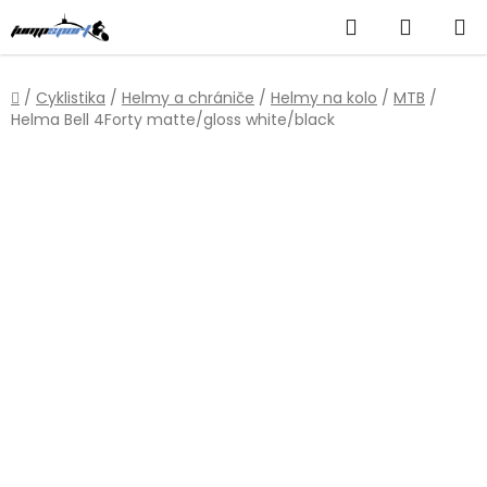
Přejít
Hledat
NÁKUP
na
obsah
KOŠÍK
Domů
/
Cyklistika
/
Helmy a chrániče
/
Helmy na kolo
/
MTB
/
Helma Bell 4Forty matte/gloss white/black