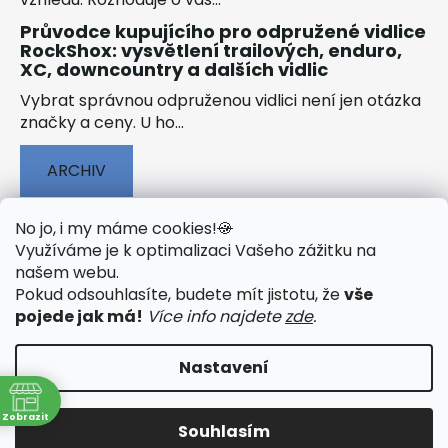
Průvodce kupujícího pro odpružené vidlice
RockShox: vysvětlení trailových, enduro,
XC, downcountry a dalších vidlic
Vybrat správnou odpruženou vidlici není jen otázka
značky a ceny. U ho...
ARCHIV
No jo, i my máme cookies!
🍪
Využíváme je k optimalizaci Vašeho zážitku na
našem webu
.
🟢 TECHNOLOGIE
🟢 O ELEKTROKOLECH
Pokud odsouhlasíte, budete mít jistotu, že
vše
🟢 NÁVODY KE STAŽENÍ
pojede jak má!
Více info najdete
zde
.
Nastavení
Vytvořil Shoptet
&
PekneWeby
Zobrazit
Souhlasím
Copyright 2026
JumpSport.cz
. Všechna práva