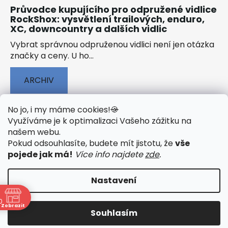
Průvodce kupujícího pro odpružené vidlice
RockShox: vysvětlení trailových, enduro,
XC, downcountry a dalších vidlic
Vybrat správnou odpruženou vidlici není jen otázka
značky a ceny. U ho...
ARCHIV
No jo, i my máme cookies!
🍪
Využíváme je k optimalizaci Vašeho zážitku na
našem webu
.
🟢 TECHNOLOGIE
🟢 O ELEKTROKOLECH
Pokud odsouhlasíte, budete mít jistotu, že
vše
🟢 NÁVODY KE STAŽENÍ
pojede jak má!
Více info najdete
zde
.
Nastavení
0
Vytvořil Shoptet
&
PekneWeby
Zobrazit
Souhlasím
Copyright 2026
JumpSport.cz
. Všechna práva
vyhrazena.
Upravit nastavení cookies