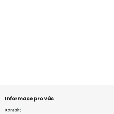
Z
á
Informace pro vás
p
a
Kontakt