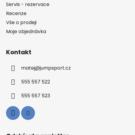
t
Servis - rezervace
í
Recenze
Vše o prodeji
Moje objednávka
Kontakt
matej
@
jumpsport.cz
555 557 522
555 557 523