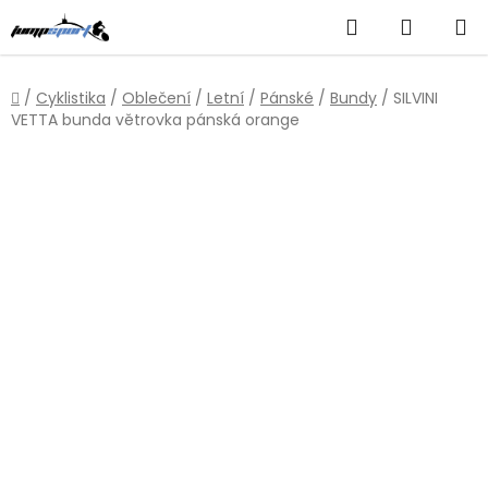
Přejít
Hledat
NÁKUP
na
obsah
KOŠÍK
Domů
/
Cyklistika
/
Oblečení
/
Letní
/
Pánské
/
Bundy
/
SILVINI
VETTA bunda větrovka pánská orange