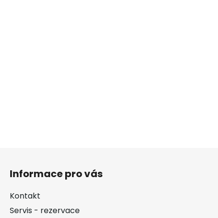
Z
á
Informace pro vás
p
a
Kontakt
t
Servis - rezervace
í