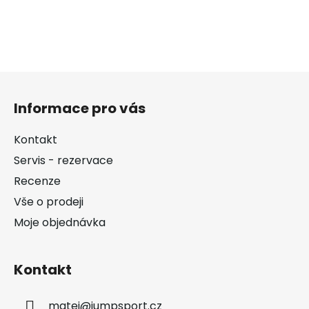
Z
á
Informace pro vás
p
a
Kontakt
t
Servis - rezervace
í
Recenze
Vše o prodeji
Moje objednávka
Kontakt
matej
@
jumpsport.cz