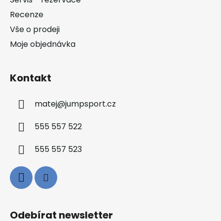
í
Recenze
Vše o prodeji
Moje objednávka
Kontakt
matej
@
jumpsport.cz
555 557 522
555 557 523
Odebírat newsletter