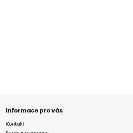
Z
á
Informace pro vás
p
a
Kontakt
t
Servis - rezervace