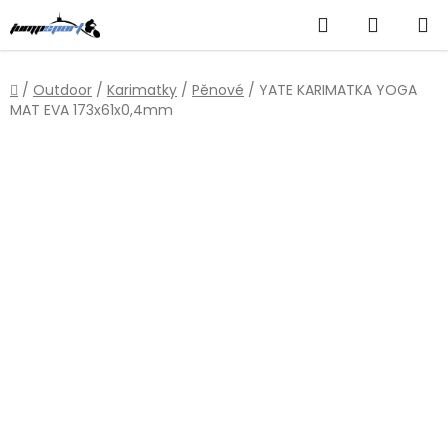
Přejít
Hledat
NÁKUP
na
obsah
KOŠÍK
Domů
/
Outdoor
/
Karimatky
/
Pěnové
/
YATE KARIMATKA YOGA
MAT EVA 173x61x0,4mm