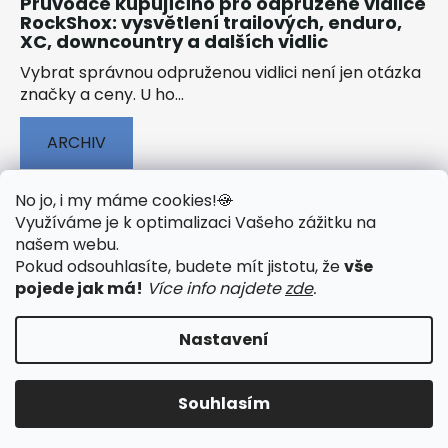
Průvodce kupujícího pro odpružené vidlice
RockShox: vysvětlení trailových, enduro,
XC, downcountry a dalších vidlic
Vybrat správnou odpruženou vidlici není jen otázka
značky a ceny. U ho...
ARCHIV
No jo, i my máme cookies!
🍪
Využíváme je k optimalizaci Vašeho zážitku na
našem webu
.
🟢 TECHNOLOGIE
🟢 O ELEKTROKOLECH
Pokud odsouhlasíte, budete mít jistotu, že
vše
🟢 NÁVODY KE STAŽENÍ
pojede jak má!
Více info najdete
zde
.
Nastavení
Vytvořil Shoptet
&
PekneWeby
Souhlasím
Copyright 2026
JumpSport.cz
. Všechna práva
vyhrazena.
Upravit nastavení cookies