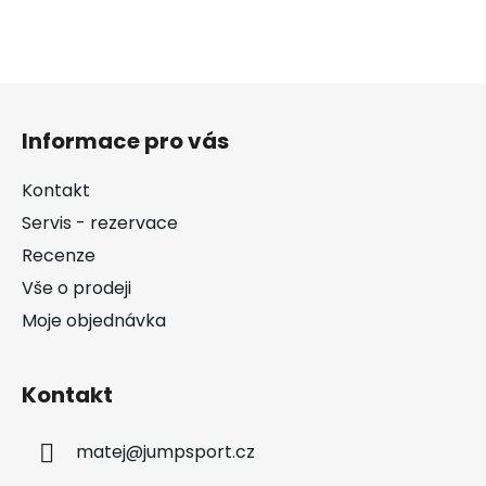
Z
á
Informace pro vás
p
a
Kontakt
t
Servis - rezervace
í
Recenze
Vše o prodeji
Moje objednávka
Kontakt
matej
@
jumpsport.cz