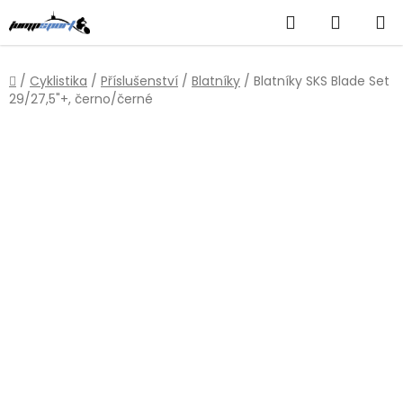
Přejít
Hledat
NÁKUP
na
obsah
KOŠÍK
Domů
/
Cyklistika
/
Příslušenství
/
Blatníky
/
Blatníky SKS Blade Set
29/27,5"+, černo/černé