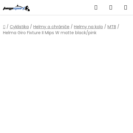
Přejít
Hledat
NÁKUP
na
obsah
KOŠÍK
Domů
/
Cyklistika
/
Helmy a chrániče
/
Helmy na kolo
/
MTB
/
Helma Giro Fixture II Mips W matte black/pink