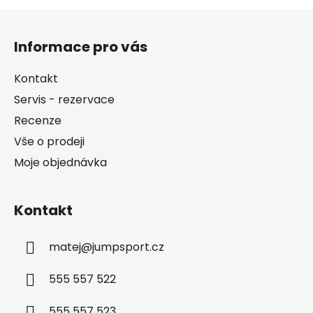
Z
á
Informace pro vás
p
a
Kontakt
t
Servis - rezervace
í
Recenze
Vše o prodeji
Moje objednávka
Kontakt
matej
@
jumpsport.cz
555 557 522
555 557 523