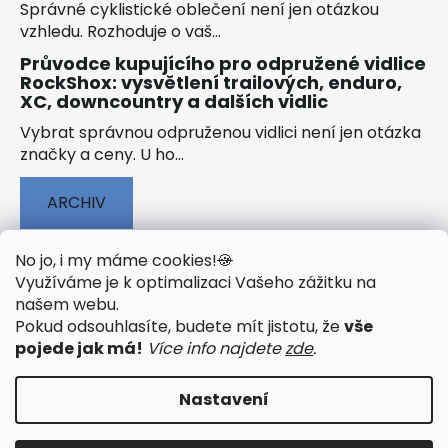
Správné cyklistické oblečení není jen otázkou
vzhledu. Rozhoduje o vaš...
Průvodce kupujícího pro odpružené vidlice
RockShox: vysvětlení trailových, enduro,
XC, downcountry a dalších vidlic
Vybrat správnou odpruženou vidlici není jen otázka
značky a ceny. U ho...
ARCHIV
No jo, i my máme cookies!
🍪
Využíváme je k optimalizaci Vašeho zážitku na
našem webu
.
🟢 TECHNOLOGIE
🟢 O ELEKTROKOLECH
Pokud odsouhlasíte, budete mít jistotu, že
vše
🟢 NÁVODY KE STAŽENÍ
pojede jak má!
Více info najdete
zde
.
Nastavení
Vytvořil Shoptet
&
PekneWeby