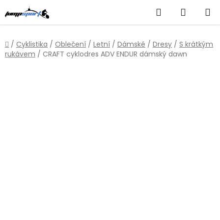
Přejít
Hledat
NÁKUP
na
obsah
KOŠÍK
Domů
/
Cyklistika
/
Oblečení
/
Letní
/
Dámské
/
Dresy
/
S krátkým
rukávem
/
CRAFT cyklodres ADV ENDUR dámský dawn