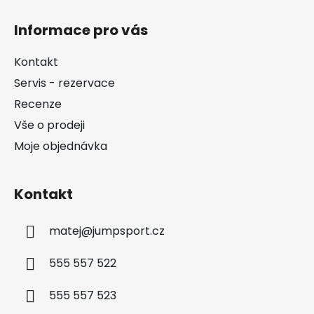
Z
á
Informace pro vás
p
a
Kontakt
t
Servis - rezervace
í
Recenze
Vše o prodeji
Moje objednávka
Kontakt
matej
@
jumpsport.cz
555 557 522
555 557 523