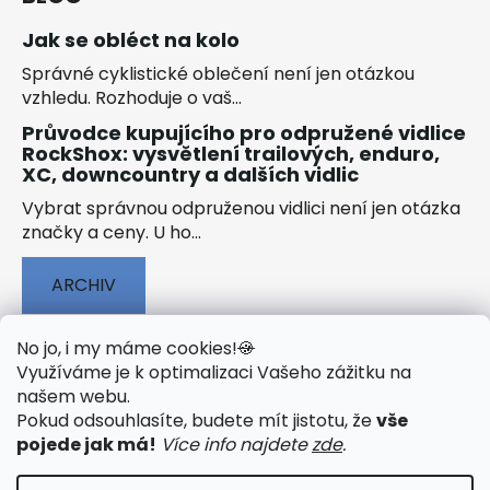
Jak se obléct na kolo
Správné cyklistické oblečení není jen otázkou
vzhledu. Rozhoduje o vaš...
Průvodce kupujícího pro odpružené vidlice
RockShox: vysvětlení trailových, enduro,
XC, downcountry a dalších vidlic
Vybrat správnou odpruženou vidlici není jen otázka
značky a ceny. U ho...
ARCHIV
No jo, i my máme cookies!
🍪
Využíváme je k optimalizaci Vašeho zážitku na
našem webu
.
🟢 TECHNOLOGIE
🟢 O ELEKTROKOLECH
Pokud odsouhlasíte, budete mít jistotu, že
vše
🟢 NÁVODY KE STAŽENÍ
pojede jak má!
Více info najdete
zde
.