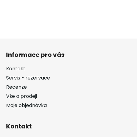
Z
á
Informace pro vás
p
a
Kontakt
t
Servis - rezervace
í
Recenze
Vše o prodeji
Moje objednávka
Kontakt