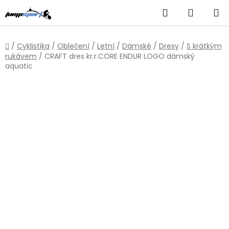
Přejít
Hledat
NÁKUP
na
obsah
KOŠÍK
Domů
/
Cyklistika
/
Oblečení
/
Letní
/
Dámské
/
Dresy
/
S krátkým
rukávem
/
CRAFT dres kr.r.CORE ENDUR LOGO dámský
aquatic