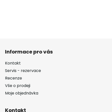
Z
á
Informace pro vás
p
a
Kontakt
t
Servis - rezervace
í
Recenze
Vše o prodeji
Moje objednávka
Kontakt