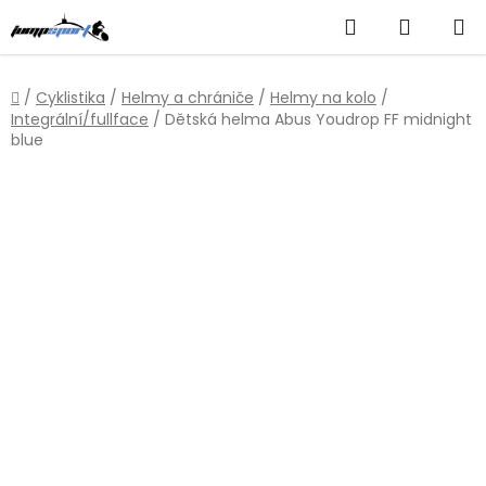
Přejít
Hledat
NÁKUP
na
obsah
KOŠÍK
Domů
/
Cyklistika
/
Helmy a chrániče
/
Helmy na kolo
/
Integrální/fullface
/
Dětská helma Abus Youdrop FF midnight
blue