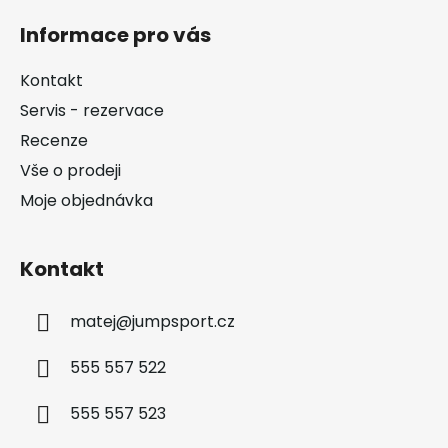
á
Informace pro vás
p
a
Kontakt
t
Servis - rezervace
í
Recenze
Vše o prodeji
Moje objednávka
Kontakt
matej
@
jumpsport.cz
555 557 522
555 557 523