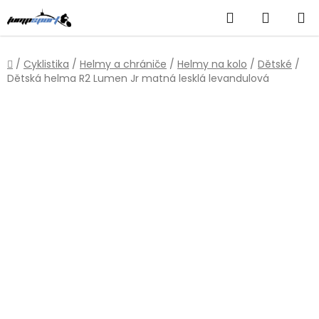
Přejít
Hledat
NÁKUP
na
obsah
KOŠÍK
Domů
/
Cyklistika
/
Helmy a chrániče
/
Helmy na kolo
/
Dětské
/
Dětská helma R2 Lumen Jr matná lesklá levandulová