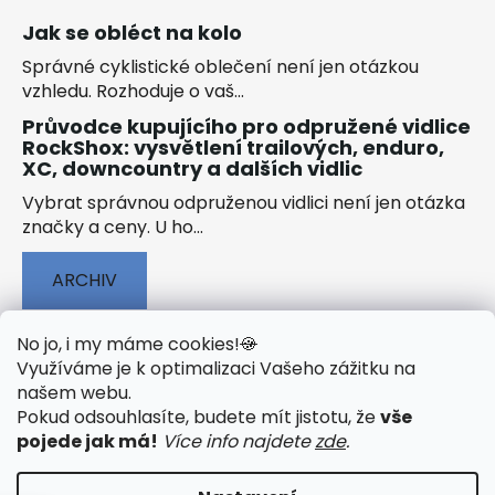
Jak se obléct na kolo
Správné cyklistické oblečení není jen otázkou
vzhledu. Rozhoduje o vaš...
Průvodce kupujícího pro odpružené vidlice
RockShox: vysvětlení trailových, enduro,
XC, downcountry a dalších vidlic
Vybrat správnou odpruženou vidlici není jen otázka
značky a ceny. U ho...
ARCHIV
No jo, i my máme cookies!
🍪
Využíváme je k optimalizaci Vašeho zážitku na
našem webu
.
🟢 TECHNOLOGIE
🟢 O ELEKTROKOLECH
Pokud odsouhlasíte, budete mít jistotu, že
vše
🟢 NÁVODY KE STAŽENÍ
pojede jak má!
Více info najdete
zde
.