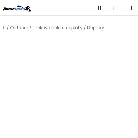
Přejít
Hledat
NÁKUP
na
obsah
KOŠÍK
Domů
/
Outdoor
/
Trekové hole a doplňky
/
Doplňky