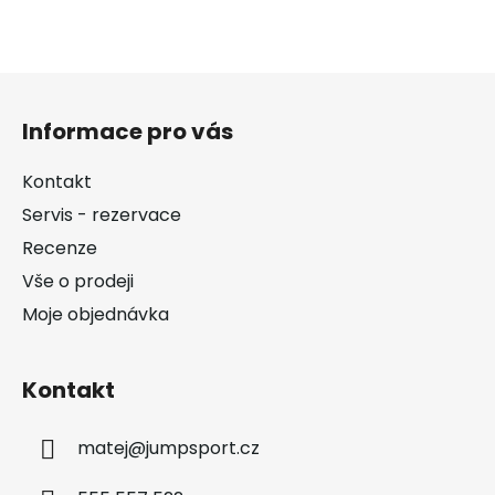
Z
á
Informace pro vás
p
a
Kontakt
t
Servis - rezervace
í
Recenze
Vše o prodeji
Moje objednávka
Kontakt
matej
@
jumpsport.cz