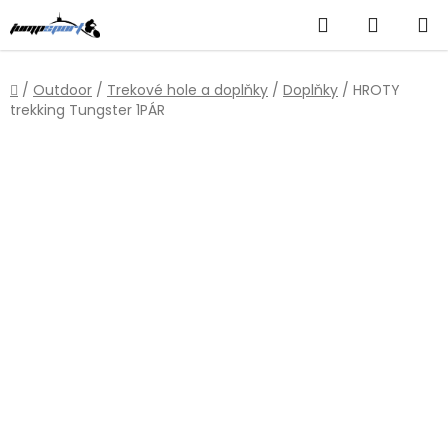
Přejít
Hledat
NÁKUP
na
obsah
KOŠÍK
Domů
/
Outdoor
/
Trekové hole a doplňky
/
Doplňky
/
HROTY
trekking Tungster 1PÁR