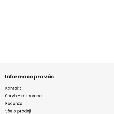
Z
á
Informace pro vás
p
a
Kontakt
t
Servis - rezervace
í
Recenze
Vše o prodeji