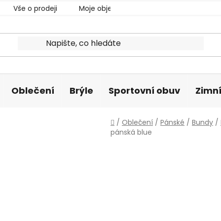
Vše o prodeji
Moje objednávka
Oblečení
Brýle
Sportovní obuv
Zimní
Domů
/
Oblečení
/
Pánské
/
Bundy
/
pánská blue