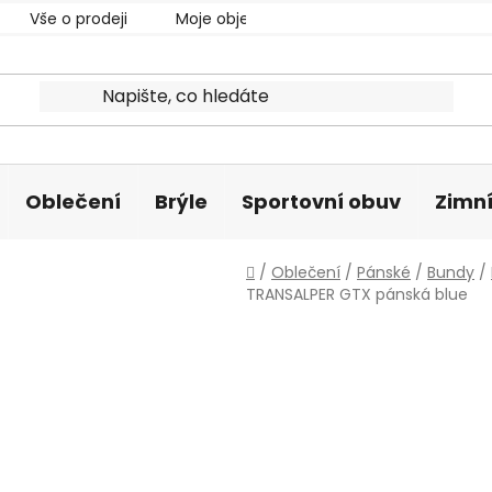
Vše o prodeji
Moje objednávka
Oblečení
Brýle
Sportovní obuv
Zimní
Domů
/
Oblečení
/
Pánské
/
Bundy
/
TRANSALPER GTX pánská blue