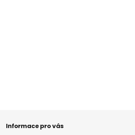
Z
á
Informace pro vás
p