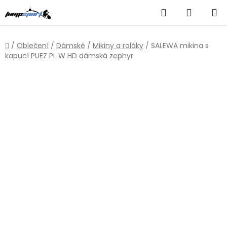
Přejít
Hledat
NÁKUP
na
obsah
KOŠÍK
Domů
/
Oblečení
/
Dámské
/
Mikiny a roláky
/
SALEWA mikina s
kapucí PUEZ PL W HD dámská zephyr