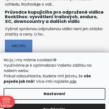
vzhledu. Rozhoduje o vaš...
Průvodce kupujícího pro odpružené vidlice
RockShox: vysvětlení trailových, enduro,
XC, downcountry a dalších vidlic
Vybrat správnou odpruženou vidlici není jen otázka
značky a ceny. U ho...
ARCHIV
No jo, i my máme cookies!
🍪
Využíváme je k optimalizaci Vašeho zážitku na
našem webu
.
🟢 TECHNOLOGIE
🟢 O ELEKTROKOLECH
Pokud odsouhlasíte, budete mít jistotu, že
vše
🟢 NÁVODY KE STAŽENÍ
pojede jak má!
Více info najdete
zde
.
Nastavení
0
Vytvořil Shoptet
&
PekneWeby
Zobrazit