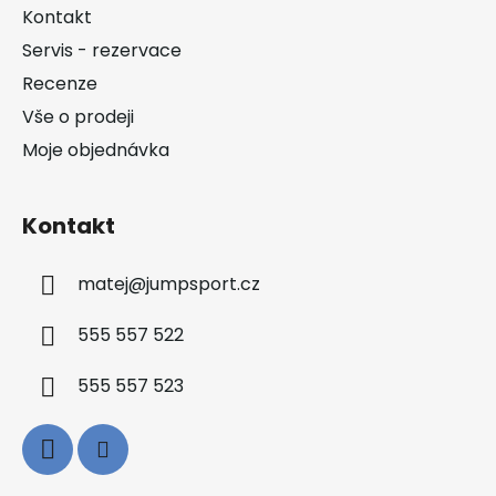
a
Kontakt
t
Servis - rezervace
í
Recenze
Vše o prodeji
Moje objednávka
Kontakt
matej
@
jumpsport.cz
555 557 522
555 557 523