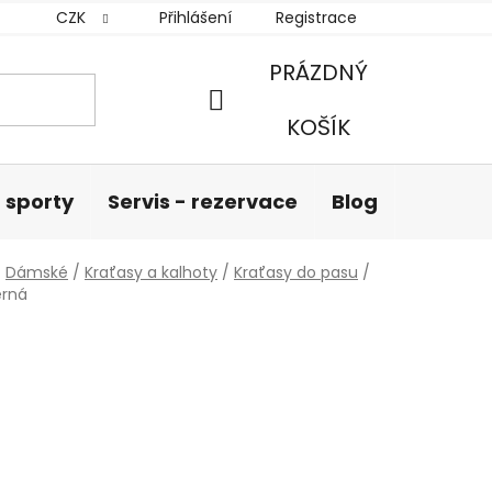
CZK
Přihlášení
Registrace
PRÁZDNÝ
NÁKUPNÍ
KOŠÍK
KOŠÍK
 sporty
Servis - rezervace
Blog
Hodnoc
/
Dámské
/
Kraťasy a kalhoty
/
Kraťasy do pasu
/
erná