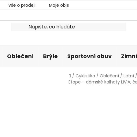
Vše o prodeji
Moje objednávka
Oblečení
Brýle
Sportovní obuv
Zimní
Domů
/
Cyklistika
/
Oblečení
/
Letní
Etape – dámské kalhoty LIVIA, č