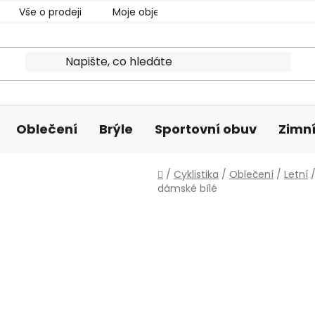
Vše o prodeji
Moje objednávka
Oblečení
Brýle
Sportovní obuv
Zimní
Domů
/
Cyklistika
/
Oblečení
/
Letní
dámské bílé