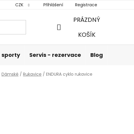
CZK
Přihlášení
Registrace
PRÁZDNÝ
NÁKUPNÍ
KOŠÍK
KOŠÍK
 sporty
Servis - rezervace
Blog
Hodnoc
/
Dámské
/
Rukavice
/
ENDURA cyklo rukavice