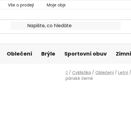
Vše o prodeji
Moje objednávka
Oblečení
Brýle
Sportovní obuv
Zimní
Domů
/
Cyklistika
/
Oblečení
/
Letní
pánské černé