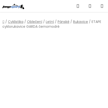
Přejít
Hledat
NÁKUP
na
obsah
KOŠÍK
Domů
/
Cyklistika
/
Oblečení
/
Letní
/
Pánské
/
Rukavice
/
ETAPE
cyklorukavice GARDA černomodré