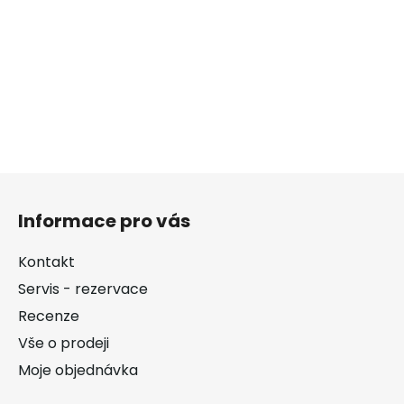
Z
á
Informace pro vás
p
a
Kontakt
t
Servis - rezervace
í
Recenze
Vše o prodeji
Moje objednávka