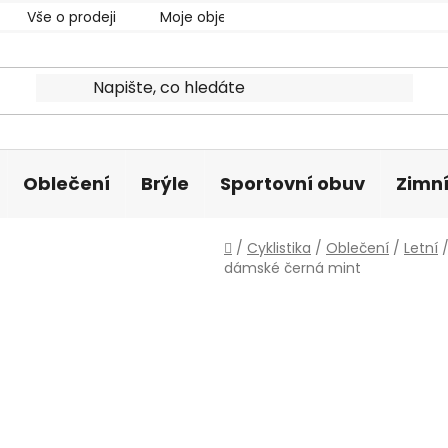
Vše o prodeji
Moje objednávka
Oblečení
Brýle
Sportovní obuv
Zimní
Domů
/
Cyklistika
/
Oblečení
/
Letní
dámské černá mint