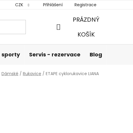
CZK
Přihlášení
Registrace
PRÁZDNÝ
NÁKUPNÍ
KOŠÍK
KOŠÍK
 sporty
Servis - rezervace
Blog
Hodnoc
/
Dámské
/
Rukavice
/
ETAPE cyklorukavice LIANA