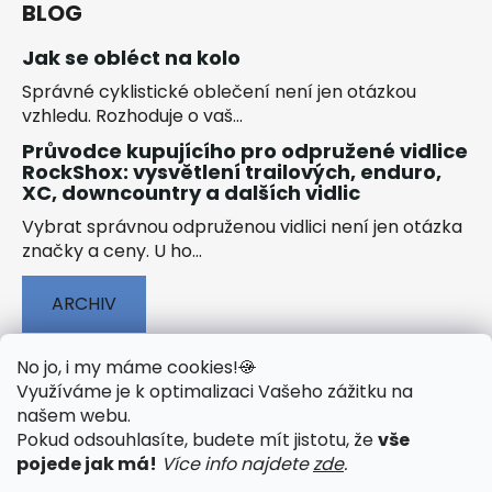
BLOG
Jak se obléct na kolo
Správné cyklistické oblečení není jen otázkou
vzhledu. Rozhoduje o vaš...
Průvodce kupujícího pro odpružené vidlice
RockShox: vysvětlení trailových, enduro,
XC, downcountry a dalších vidlic
Vybrat správnou odpruženou vidlici není jen otázka
značky a ceny. U ho...
ARCHIV
No jo, i my máme cookies!
🍪
Využíváme je k optimalizaci Vašeho zážitku na
našem webu
.
🟢 TECHNOLOGIE
🟢 O ELEKTROKOLECH
Pokud odsouhlasíte, budete mít jistotu, že
vše
🟢 NÁVODY KE STAŽENÍ
pojede jak má!
Více info najdete
zde
.