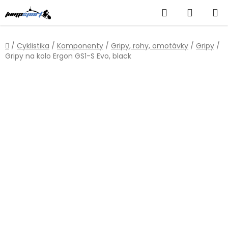
Přejít
Hledat
NÁKUP
na
obsah
KOŠÍK
Domů
/
Cyklistika
/
Komponenty
/
Gripy, rohy, omotávky
/
Gripy
/
Gripy na kolo Ergon GS1-S Evo, black