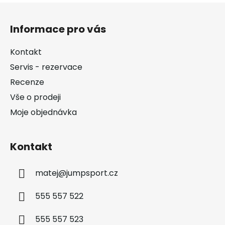
Z
á
Informace pro vás
p
a
Kontakt
t
Servis - rezervace
í
Recenze
Vše o prodeji
Moje objednávka
Kontakt
matej
@
jumpsport.cz
555 557 522
555 557 523