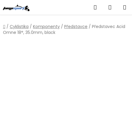
Přejít
Hledat
NÁKUP
na
obsah
KOŠÍK
Domů
/
Cyklistika
/
Komponenty
/
Představce
/
Představec Acid
Omne 18°, 35.0mm, black