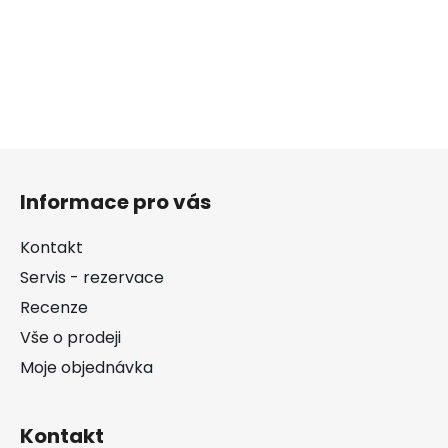
Z
á
Informace pro vás
p
a
Kontakt
t
Servis - rezervace
í
Recenze
Vše o prodeji
Moje objednávka
Kontakt