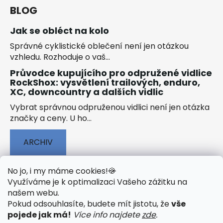
BLOG
Jak se obléct na kolo
Správné cyklistické oblečení není jen otázkou
vzhledu. Rozhoduje o vaš...
Průvodce kupujícího pro odpružené vidlice
RockShox: vysvětlení trailových, enduro,
XC, downcountry a dalších vidlic
Vybrat správnou odpruženou vidlici není jen otázka
značky a ceny. U ho...
ARCHIV
No jo, i my máme cookies!
🍪
Využíváme je k optimalizaci Vašeho zážitku na
našem webu
.
🟢 TECHNOLOGIE
🟢 O ELEKTROKOLECH
Pokud odsouhlasíte, budete mít jistotu, že
vše
🟢 NÁVODY KE STAŽENÍ
pojede jak má!
Více info najdete
zde
.