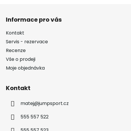
Z
á
Informace pro vás
p
a
Kontakt
t
Servis - rezervace
í
Recenze
Vše o prodeji
Moje objednávka
Kontakt
matej
@
jumpsport.cz
555 557 522
555 557 523