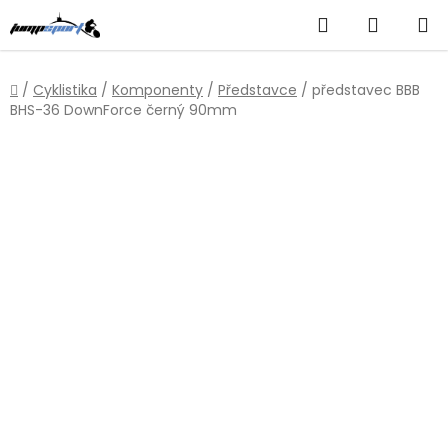
Přejít
Hledat
NÁKUP
na
obsah
KOŠÍK
Domů
/
Cyklistika
/
Komponenty
/
Představce
/
představec BBB
BHS-36 DownForce černý 90mm