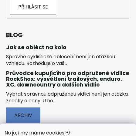
PŘIHLÁSIT SE
BLOG
Jak se obléct na kolo
Správné cyklistické oblečení není jen otázkou
vzhledu. Rozhoduje o vaš...
Průvodce kupujícího pro odpružené vidlice
RockShox: vysvětlení trailových, enduro,
XC, downcountry a dalších vidlic
Vybrat správnou odpruženou vidlici není jen otázka
značky a ceny. U ho...
ARCHIV
No jo, i my máme cookies!
🍪