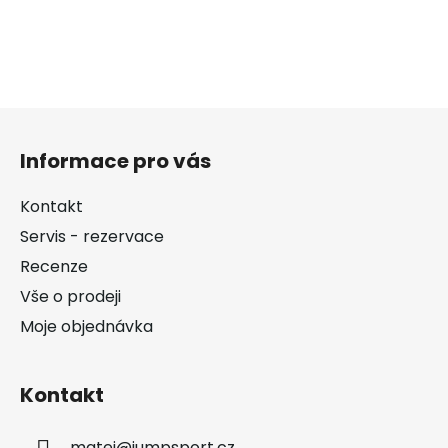
Z
á
Informace pro vás
p
a
Kontakt
t
Servis - rezervace
í
Recenze
Vše o prodeji
Moje objednávka
Kontakt