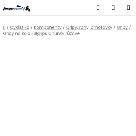
Přejít
Hledat
NÁKUP
na
obsah
KOŠÍK
Domů
/
Cyklistika
/
Komponenty
/
Gripy, rohy, omotávky
/
Gripy
/
Gripy na kolo ESIgrips Chunky růžové